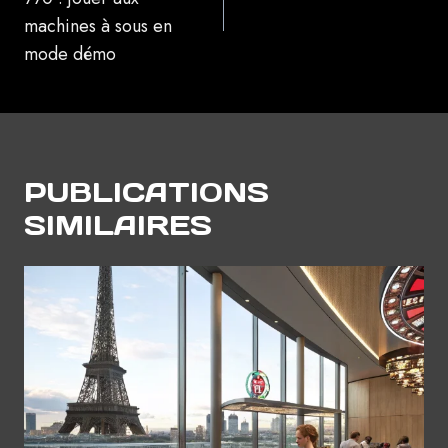
L’ARTICLE
machines à sous en
mode démo
PUBLICATIONS
SIMILAIRES