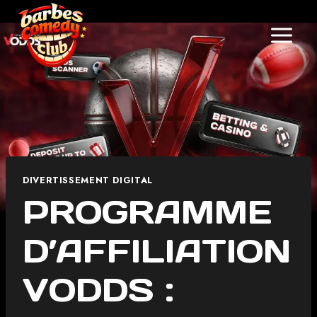
Aller
au
contenu
DIVERTISSEMENT DIGITAL
PROGRAMME
D’AFFILIATION
VODDS :