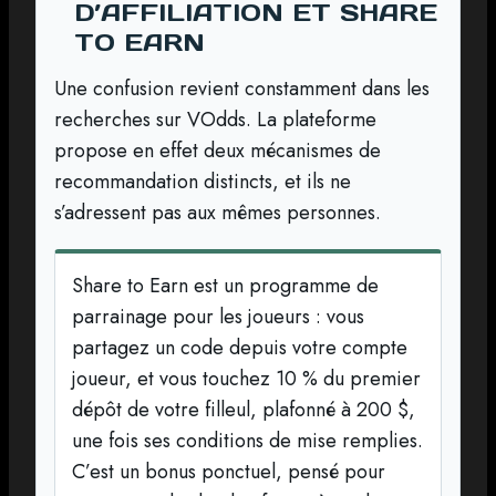
D’AFFILIATION ET SHARE
TO EARN
Une confusion revient constamment dans les
recherches sur VOdds. La plateforme
propose en effet deux mécanismes de
recommandation distincts, et ils ne
s’adressent pas aux mêmes personnes.
Share to Earn est un programme de
parrainage pour les joueurs : vous
partagez un code depuis votre compte
joueur, et vous touchez 10 % du premier
dépôt de votre filleul, plafonné à 200 $,
une fois ses conditions de mise remplies.
C’est un bonus ponctuel, pensé pour