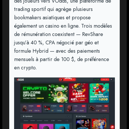
des joueurs vers VOdds, une plateforme de
trading sportif qui agrège plusieurs
bookmakers asiatiques et propose
également un casino en ligne. Trois modèles
de rémunération coexistent — RevShare
jusqu’à 40 %, CPA négocié par géo et
formule Hybrid — avec des paiements
mensuels à partir de 100 $, de préférence
en crypto.