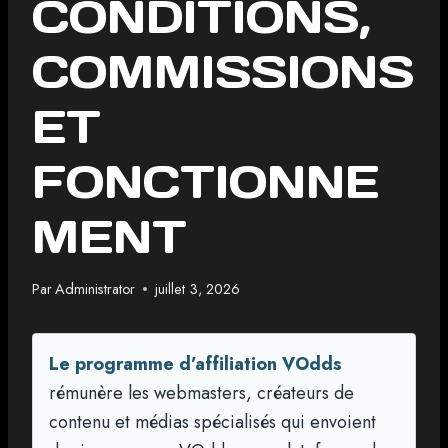
CONDITIONS,
COMMISSIONS
ET
FONCTIONNE
MENT
Par
Administrator
juillet 3, 2026
Le programme d’affiliation VOdds
rémunère les webmasters, créateurs de
contenu et médias spécialisés qui envoient