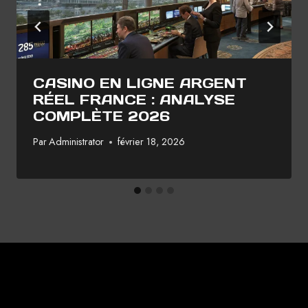
CASINO EN LIGNE ARGENT
RÉEL FRANCE : ANALYSE
COMPLÈTE 2026
Par
Administrator
février 18, 2026