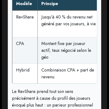
Modèle
Principe
Po
RevShare
Jusqu’à 40 % du revenu net
Tra
généré par vos joueurs, à vie
pr
rég
CPA
Montant fixe par joueur
Vo
actif, taux négocié selon le
pa
géo
Hybrid
Combinaison CPA + part de
Ceu
revenu
co
Le RevShare prend tout son sens
précisément à cause du profil des joueurs
évoqué plus haut : un parieur professionnel