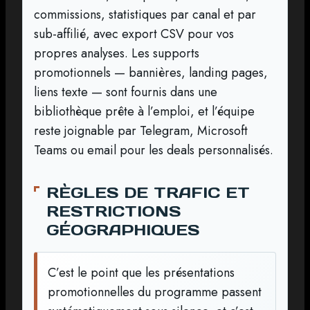
commissions, statistiques par canal et par
sub-affilié, avec export CSV pour vos
propres analyses. Les supports
promotionnels — bannières, landing pages,
liens texte — sont fournis dans une
bibliothèque prête à l’emploi, et l’équipe
reste joignable par Telegram, Microsoft
Teams ou email pour les deals personnalisés.
RÈGLES DE TRAFIC ET
RESTRICTIONS
GÉOGRAPHIQUES
C’est le point que les présentations
promotionnelles du programme passent